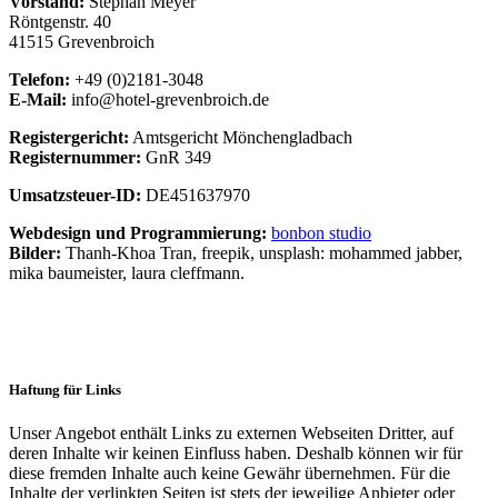
Vorstand:
Stephan Meyer
Röntgenstr. 40
41515 Grevenbroich
Telefon:
+49 (0)2181-3048
E-Mail:
info@hotel-grevenbroich.de
Registergericht:
Amtsgericht Mönchengladbach
Registernummer:
GnR 349
Umsatzsteuer-ID:
DE451637970
Webdesign und Programmierung:
bonbon studio
Bilder:
Thanh-Khoa Tran, freepik, unsplash: mohammed jabber,
mika baumeister, laura cleffmann.
Haftung für Links
Unser Angebot enthält Links zu externen Webseiten Dritter, auf
deren Inhalte wir keinen Einfluss haben. Deshalb können wir für
diese fremden Inhalte auch keine Gewähr übernehmen. Für die
Inhalte der verlinkten Seiten ist stets der jeweilige Anbieter oder