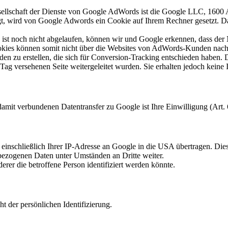
esellschaft der Dienste von Google AdWords ist die Google LLC, 160
gt, wird von Google Adwords ein Cookie auf Ihrem Rechner gesetzt. D
st noch nicht abgelaufen, können wir und Google erkennen, dass der Nut
ies können somit nicht über die Websites von AdWords-Kunden nach v
n zu erstellen, die sich für Conversion-Tracking entschieden haben. 
g versehenen Seite weitergeleitet wurden. Sie erhalten jedoch keine In
it verbundenen Datentransfer zu Google ist Ihre Einwilligung (Art. 
inschließlich Ihrer IP-Adresse an Google in die USA übertragen. Di
bezogenen Daten unter Umständen an Dritte weiter.
rer die betroffene Person identifiziert werden könnte.
t der persönlichen Identifizierung.