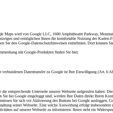
gle Maps wird von Google LLC, 1600 Amphitheatre Parkway, Mountai
 anzeigen und ermöglichen Ihnen die komfortable Nutzung der Karten-F
en Sie den Google-Datenschutzhinweisen entnehmen. Dort können Sie 
ammenhang mit Google-Produkten finden Sie hier.
verbundenen Datentransfer zu Google ist Ihre Einwilligung (Art. 6 A
 die entsprechende Unterseite unserer Webseite aufgerufen haben. Dies
nn Sie bei Google eingeloggt sind, werden Ihre Daten direkt Ihrem Kon
üssen Sie sich vor Aktivierung des Buttons bei Google ausloggen. Goog
tung seiner Webseite. Eine solche Auswertung erfolgt insbesondere (s
itäten auf unserer Webseite zu informieren. Ihnen steht ein Widerspru